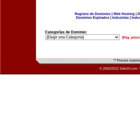
Registro de Dominios
|
Web Hosting
|
D
Dominios Expirados
|
Industrias
|
Indu
Categorías de Dominio:
[Pág. princi
** Precios expre
© 2002/2022 Solo10.com