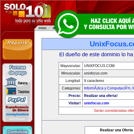
UnixFocus.
El dueño de este dominio lo ha
Mayusculas:
UNIXFOCUS.COM
Minusculas:
unixfocus.com
Longitud:
9 caracteres
Categorias:
InformÃ¡tica y ComputaciÃ³n
,
Precio:
Realizar una oferta!
Visitar!
unixfocus.com
Serán consideradas ofer
Realizar una Oferta