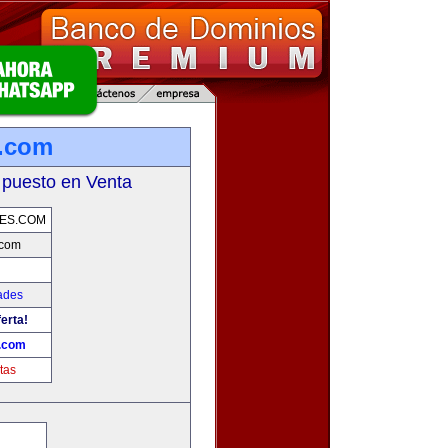
s.com
 puesto en Venta
ES.COM
.com
ades
erta!
.com
tas