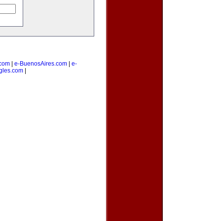
com
|
e-BuenosAires.com
|
e-
gles.com
|