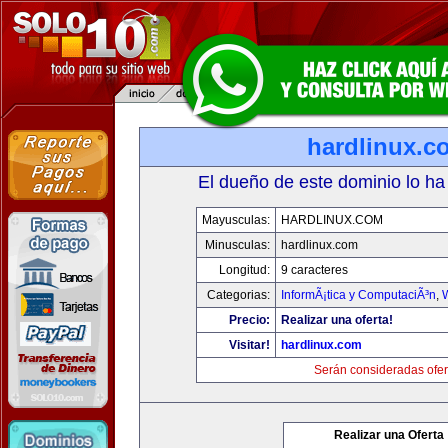
hardlinux.c
El dueño de este dominio lo ha
Mayusculas:
HARDLINUX.COM
Minusculas:
hardlinux.com
Longitud:
9 caracteres
Categorias:
InformÃ¡tica y ComputaciÃ³n
,
Precio:
Realizar una oferta!
Visitar!
hardlinux.com
Serán consideradas ofer
Realizar una Oferta