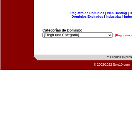
Registro de Dominios
|
Web Hosting
|
D
Dominios Expirados
|
Industrias
|
Indu
Categorías de Dominio:
[Pág. princi
** Precios expre
© 2002/2022 Solo10.com