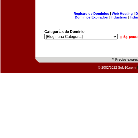
Registro de Dominios
|
Web Hosting
|
D
Dominios Expirados
|
Industrias
|
Indu
Categorías de Dominio:
[Pág. princi
** Precios expre
© 2002/2022 Solo10.com