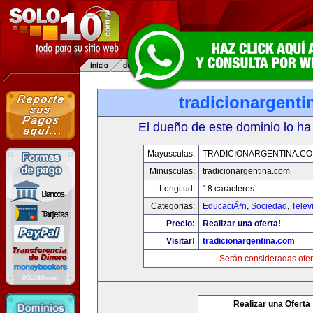
tradicionargent
El dueño de este dominio lo ha
Mayusculas:
TRADICIONARGENTINA.C
Minusculas:
tradicionargentina.com
Longitud:
18 caracteres
Categorias:
EducaciÃ³n
,
Sociedad
,
Telev
Precio:
Realizar una oferta!
Visitar!
tradicionargentina.com
Serán consideradas ofer
Realizar una Oferta