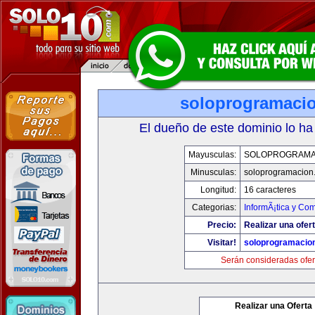
soloprogramaci
El dueño de este dominio lo ha
Mayusculas:
SOLOPROGRAMA
Minusculas:
soloprogramacion
Longitud:
16 caracteres
Categorias:
InformÃ¡tica y Co
Precio:
Realizar una ofert
Visitar!
soloprogramacio
Serán consideradas ofer
Realizar una Oferta