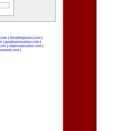
o.com
|
ZonaNegocios.com
|
om
|
guiabuenosaires.com
|
.com
|
viajeroejecutivo.com
|
yourweb.com
|