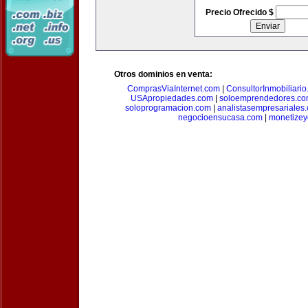
Precio Ofrecido $
Otros dominios en venta:
ComprasViaInternet.com
|
ConsultorInmobiliari
USApropiedades.com
|
soloemprendedores.c
soloprogramacion.com
|
analistasempresariales
negocioensucasa.com
|
monetize