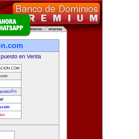
on.com
 puesto en Venta
CION.COM
.com
mputaciÃ³n
a!
n.com
tas