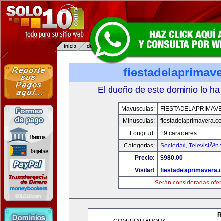
fiestadelaprimav
El dueño de este dominio lo ha
Mayusculas:
FIESTADELAPRIMAV
Minusculas:
fiestadelaprimavera.c
Longitud:
19 caracteres
Categorias:
Sociedad
,
TelevisiÃ³n
Precio:
$980.00
Visitar!
fiestadelaprimavera
Serán consideradas ofer
R