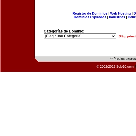
Registro de Dominios
|
Web Hosting
|
D
Dominios Expirados
|
Industrias
|
Indu
Categorías de Dominio:
[Pág. princi
** Precios expre
© 2002/2022 Solo10.com