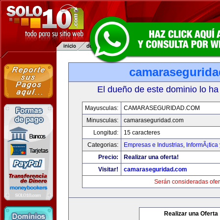
camarasegurid
El dueño de este dominio lo ha
Mayusculas:
CAMARASEGURIDAD.COM
Minusculas:
camaraseguridad.com
Longitud:
15 caracteres
Categorias:
Empresas e Industrias
,
InformÃ¡tica
Precio:
Realizar una oferta!
Visitar!
camaraseguridad.com
Serán consideradas ofer
Realizar una Oferta