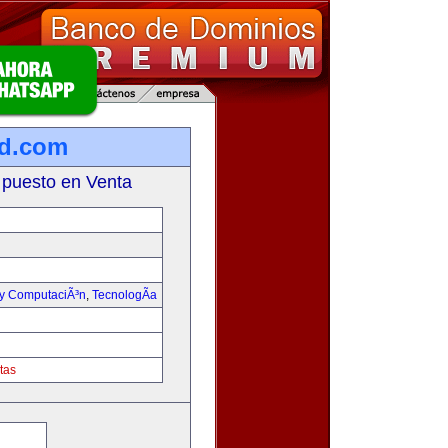
ad.com
 puesto en Venta
 y ComputaciÃ³n
,
TecnologÃ­a
tas