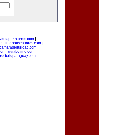
ventaporinternet.com
|
egistroenbuscadores.com
|
camaraseguridad.com
|
com
|
guiabeijing.com
|
irectorioparaguay.com
|