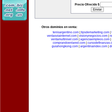
Precio Ofrecido $
Otros dominios en venta:
tenisargentino.com
|
tipsdemarketing.com
|
ventasviainternet.com
|
visionynegocios.com
|
r
ventamultinivel.com
|
agenciaempleos.com
|
comprandoenlared.com
|
cursodefinanzas.
guiahongkong.com
|
argentinaindex.com
|
d