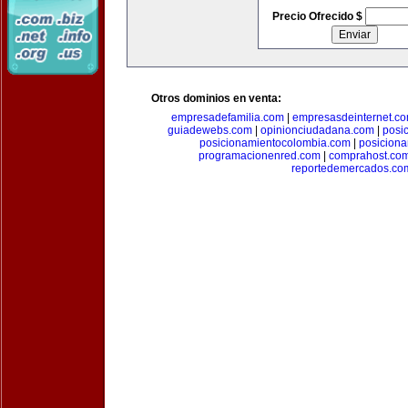
Precio Ofrecido $
Otros dominios en venta:
empresadefamilia.com
|
empresasdeinternet.c
guiadewebs.com
|
opinionciudadana.com
|
posi
posicionamientocolombia.com
|
posicion
programacionenred.com
|
comprahost.co
reportedemercados.co