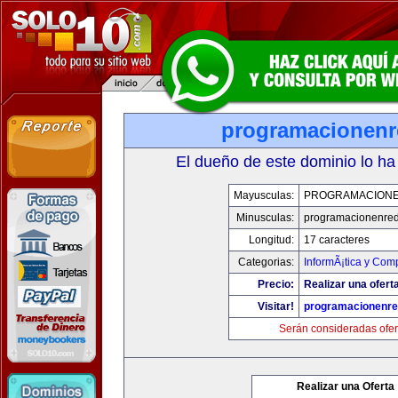
programacionen
El dueño de este dominio lo ha
Mayusculas:
PROGRAMACION
Minusculas:
programacionenre
Longitud:
17 caracteres
Categorias:
InformÃ¡tica y Com
Precio:
Realizar una oferta
Visitar!
programacionenr
Serán consideradas ofer
Realizar una Oferta