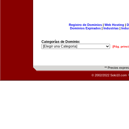
Registro de Dominios
|
Web Hosting
|
D
Dominios Expirados
|
Industrias
|
Indu
Categorías de Dominio:
[Pág. princi
** Precios expre
© 2002/2022 Solo10.com