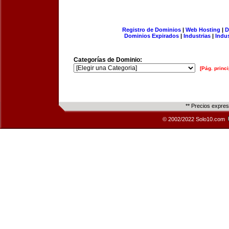
Registro de Dominios
|
Web Hosting
|
D
Dominios Expirados
|
Industrias
|
Indu
Categorías de Dominio:
[Pág. princi
** Precios expre
© 2002/2022 Solo10.com