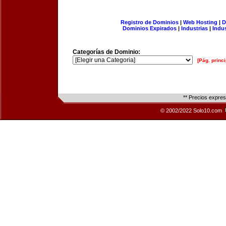
Registro de Dominios
|
Web Hosting
|
D
Dominios Expirados
|
Industrias
|
Indu
Categorías de Dominio:
[Pág. princi
** Precios expre
© 2002/2022 Solo10.com