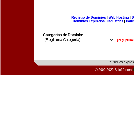
Registro de Dominios
|
Web Hosting
|
D
Dominios Expirados
|
Industrias
|
Indu
Categorías de Dominio:
[Pág. princi
** Precios expre
© 2002/2022 Solo10.com