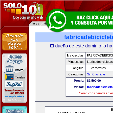
fabricadebicicle
El dueño de este dominio lo ha
Mayusculas:
FABRICADEBICIC
Minusculas:
fabricadebicicleta
Longitud:
19 caracteres
Categorias:
Sin Clasificar
Precio:
$1,500.00
Visitar!
fabricadebiciclet
Serán consideradas ofer
R