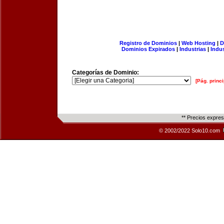
Registro de Dominios
|
Web Hosting
|
D
Dominios Expirados
|
Industrias
|
Indu
Categorías de Dominio:
[Pág. princi
** Precios expre
© 2002/2022 Solo10.com