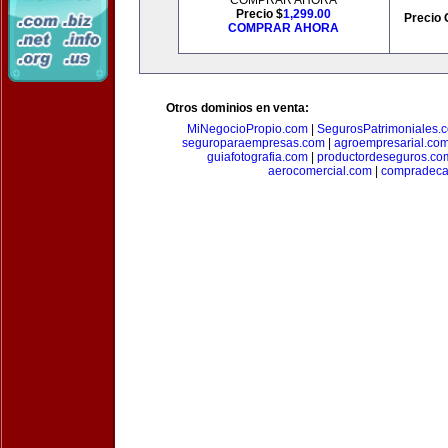
COMPRAR AHORA
Precio $
1,299.00
Precio 
COMPRAR AHORA
Otros dominios en venta:
MiNegocioPropio.com
|
SegurosPatrimoniales.
seguroparaempresas.com
|
agroempresarial.co
guiafotografia.com
|
productordeseguros.co
aerocomercial.com
|
compradec