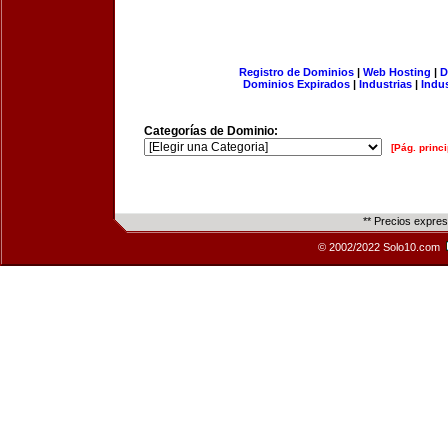
Registro de Dominios
|
Web Hosting
|
D
Dominios Expirados
|
Industrias
|
Indu
Categorías de Dominio:
[Pág. princi
** Precios expre
© 2002/2022 Solo10.com