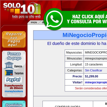
MiNegocioProp
El dueño de este dominio lo ha
Mayusculas:
MINEGOCIOPRO
Minusculas:
minegociopropi
Longitud:
15 caracteres
Categorias:
Sin Clasificar
Precio:
$1,299.00
Visitar!
minegociopropi
Serán consideradas ofer
R