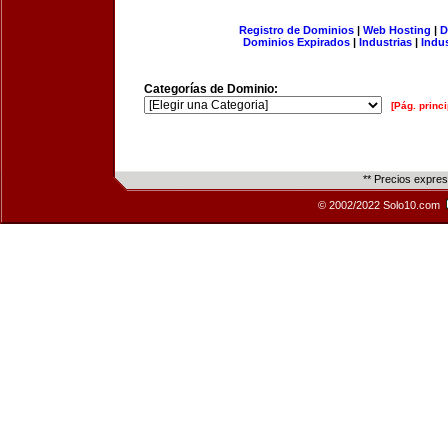
Registro de Dominios
|
Web Hosting
|
D
Dominios Expirados
|
Industrias
|
Indu
Categorías de Dominio:
[Pág. princi
** Precios expre
© 2002/2022 Solo10.com