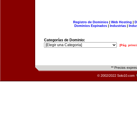
Registro de Dominios
|
Web Hosting
|
D
Dominios Expirados
|
Industrias
|
Indu
Categorías de Dominio:
[Pág. princi
** Precios expre
© 2002/2022 Solo10.com