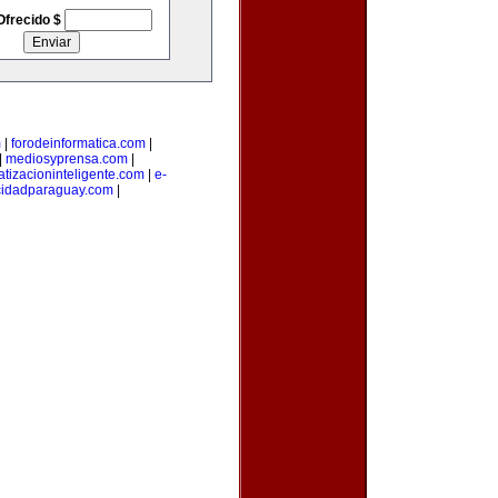
Ofrecido $
m
|
forodeinformatica.com
|
|
mediosyprensa.com
|
tizacioninteligente.com
|
e-
cidadparaguay.com
|