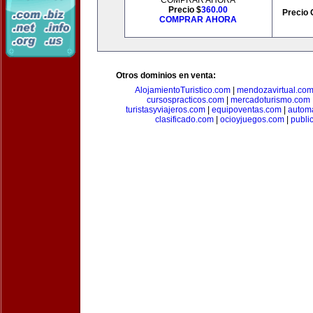
COMPRAR AHORA
Precio $
360.00
Precio 
COMPRAR AHORA
Otros dominios en venta:
AlojamientoTuristico.com
|
mendozavirtual.co
cursospracticos.com
|
mercadoturismo.com
turistasyviajeros.com
|
equipoventas.com
|
automa
clasificado.com
|
ocioyjuegos.com
|
publi