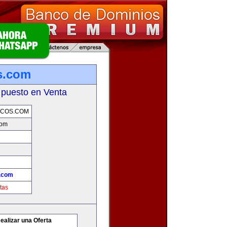
s.com
 puesto en Venta
ICOS.COM
com
s.com
tas
ealizar una Oferta