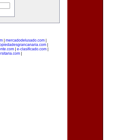
om
|
mercadodelusado.com
|
opiedadesgrancanaria.com
|
ente.com
|
e-clasificado.com
|
rsitaria.com
|