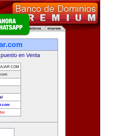
jar.com
 puesto en Venta
IAJAR.COM
r.com
a!
ar.com
tas