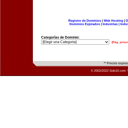
Registro de Dominios
|
Web Hosting
|
D
Dominios Expirados
|
Industrias
|
Indu
Categorías de Dominio:
[Pág. princi
** Precios expre
© 2002/2022 Solo10.com