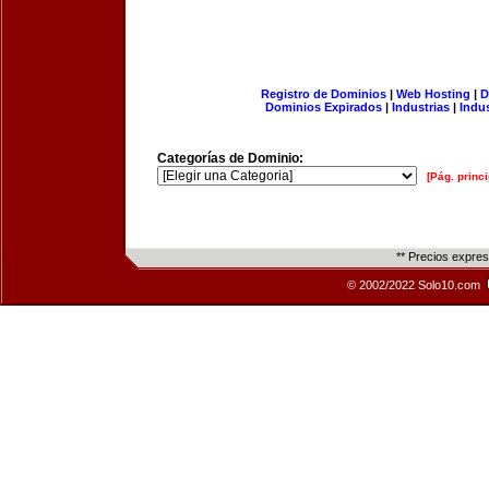
Registro de Dominios
|
Web Hosting
|
D
Dominios Expirados
|
Industrias
|
Indu
Categorías de Dominio:
[Pág. princi
** Precios expre
© 2002/2022 Solo10.com