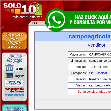
campoagricol
Vendido!
Mayusculas:
CAMPOAGRIC
Minusculas:
campoagricola
Longitud:
13 caracteres
Categorias:
Sin Clasificar
Precio:
Realizar una of
Visitar!
campoagricola
Serán consideradas ofer