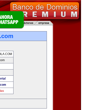
a.com
OLA.COM
.com
erta!
.com
tas