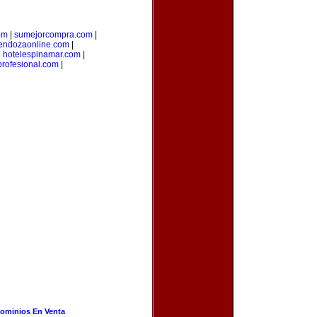
om
|
sumejorcompra.com
|
endozaonline.com
|
|
hotelespinamar.com
|
profesional.com
|
ominios En Venta