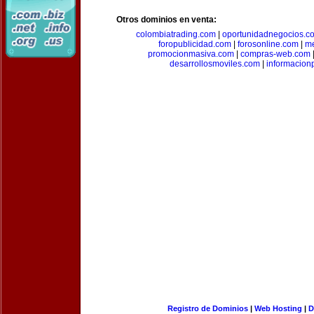
Otros dominios en venta:
colombiatrading.com
|
oportunidadnegocios.c
foropublicidad.com
|
forosonline.com
|
m
promocionmasiva.com
|
compras-web.com
desarrollosmoviles.com
|
informacion
Registro de Dominios
|
Web Hosting
|
D