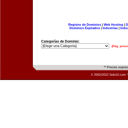
Registro de Dominios
|
Web Hosting
|
D
Dominios Expirados
|
Industrias
|
Indu
Categorías de Dominio:
[Pág. princi
** Precios expre
© 2002/2022 Solo10.com