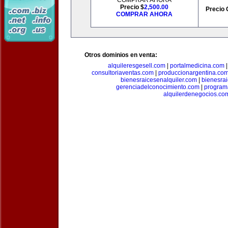
COMPRAR AHORA
Precio $
2,500.00
Precio 
COMPRAR AHORA
Otros dominios en venta:
alquileresgesell.com
|
portalmedicina.com
consultoriaventas.com
|
produccionargentina.co
bienesraicesenalquiler.com
|
bienesra
gerenciadelconocimiento.com
|
program
alquilerdenegocios.co