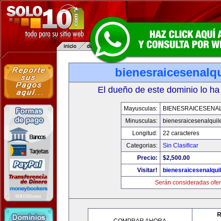
bienesraicesenalq
El dueño de este dominio lo ha
Mayusculas:
BIENESRAICESENA
Minusculas:
bienesraicesenalquil
Longitud:
22 caracteres
Categorias:
Sin Clasificar
Precio:
$2,500.00
Visitar!
bienesraicesenalqui
Serán consideradas ofer
R