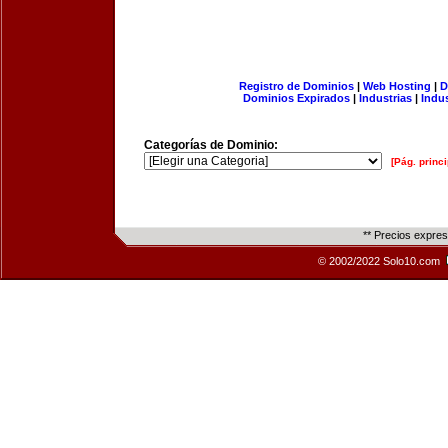
Registro de Dominios
|
Web Hosting
|
D
Dominios Expirados
|
Industrias
|
Indu
Categorías de Dominio:
[Pág. princi
** Precios expre
© 2002/2022 Solo10.com