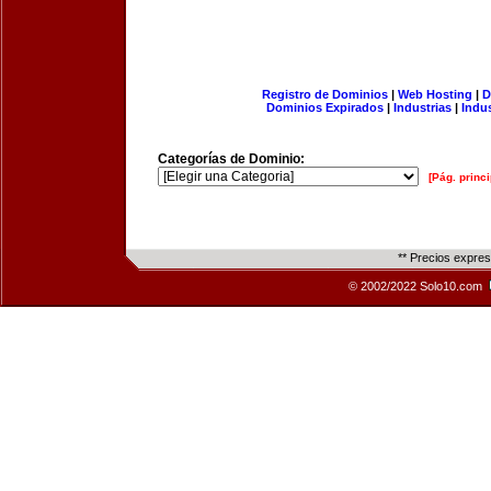
Registro de Dominios
|
Web Hosting
|
D
Dominios Expirados
|
Industrias
|
Indu
Categorías de Dominio:
[Pág. princi
** Precios expre
© 2002/2022 Solo10.com