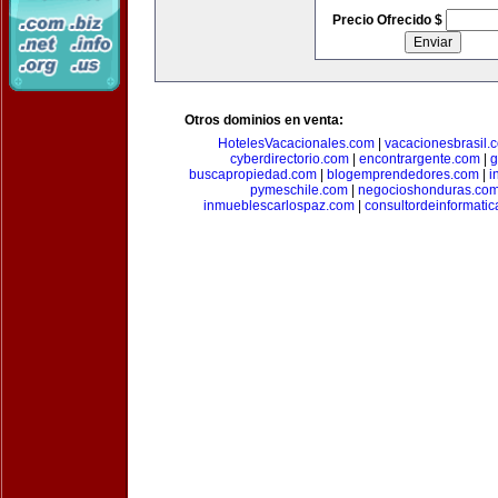
Precio Ofrecido $
Otros dominios en venta:
HotelesVacacionales.com
|
vacacionesbrasil.
cyberdirectorio.com
|
encontrargente.com
|
g
buscapropiedad.com
|
blogemprendedores.com
|
i
pymeschile.com
|
negocioshonduras.co
inmueblescarlospaz.com
|
consultordeinformati