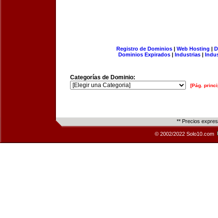
Registro de Dominios
|
Web Hosting
|
D
Dominios Expirados
|
Industrias
|
Indu
Categorías de Dominio:
[Pág. princi
** Precios expre
© 2002/2022 Solo10.com