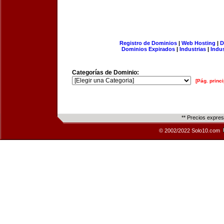
Registro de Dominios
|
Web Hosting
|
D
Dominios Expirados
|
Industrias
|
Indu
Categorías de Dominio:
[Pág. princi
** Precios expre
© 2002/2022 Solo10.com