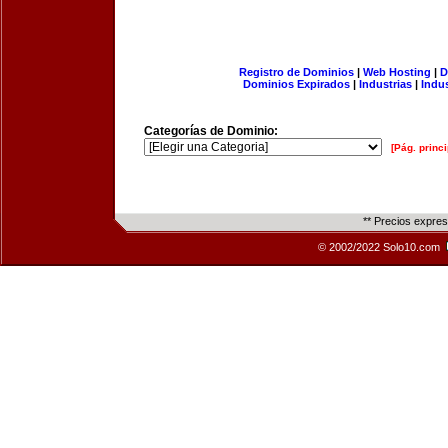
Registro de Dominios
|
Web Hosting
|
D
Dominios Expirados
|
Industrias
|
Indu
Categorías de Dominio:
[Pág. princi
** Precios expre
© 2002/2022 Solo10.com