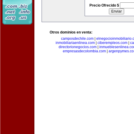
Precio Ofrecido $
Otros dominios en venta:
camposdechile.com
|
elnegocioinmobiliario
inmobiliariaenlinea.com
|
ciberempleos.com
|
ca
directorionegocios.com
|
inmueblesenlinea.c
empresasdecolombia.com
|
argenpymes.c