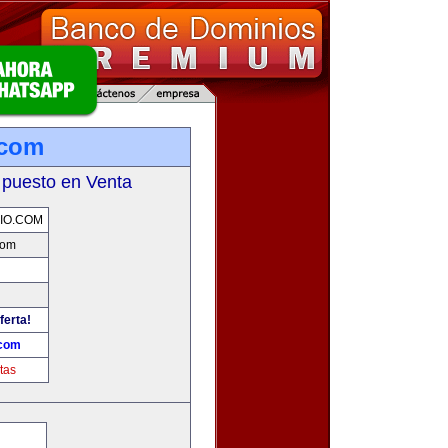
.com
 puesto en Venta
IO.COM
com
ferta!
.com
tas