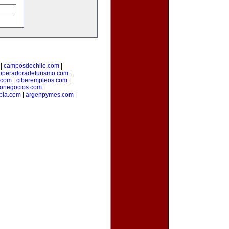
|
camposdechile.com
|
operadoradeturismo.com
|
.com
|
ciberempleos.com
|
rionegocios.com
|
bia.com
|
argenpymes.com
|