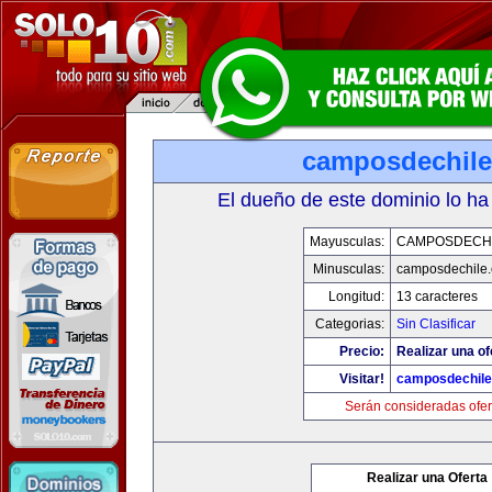
camposdechil
El dueño de este dominio lo ha
Mayusculas:
CAMPOSDECH
Minusculas:
camposdechile
Longitud:
13 caracteres
Categorias:
Sin Clasificar
Precio:
Realizar una of
Visitar!
camposdechil
Serán consideradas ofer
Realizar una Oferta