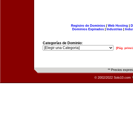
Registro de Dominios
|
Web Hosting
|
D
Dominios Expirados
|
Industrias
|
Indu
Categorías de Dominio:
[Pág. princi
** Precios expre
© 2002/2022 Solo10.com