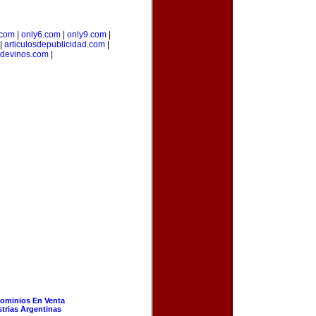
.com
|
only6.com
|
only9.com
|
|
articulosdepublicidad.com
|
devinos.com
|
ominios En Venta
strias Argentinas