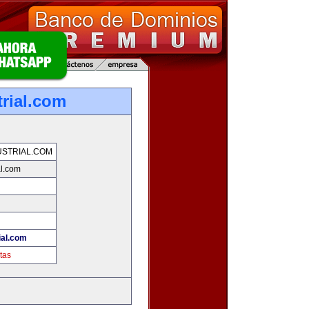
trial.com
USTRIAL.COM
al.com
ial.com
tas