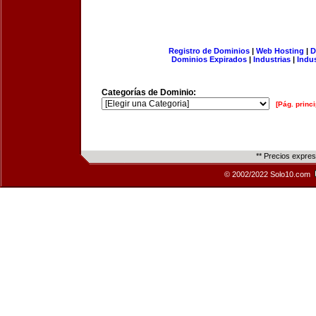
Registro de Dominios
|
Web Hosting
|
D
Dominios Expirados
|
Industrias
|
Indu
Categorías de Dominio:
[Pág. princi
** Precios expre
© 2002/2022 Solo10.com