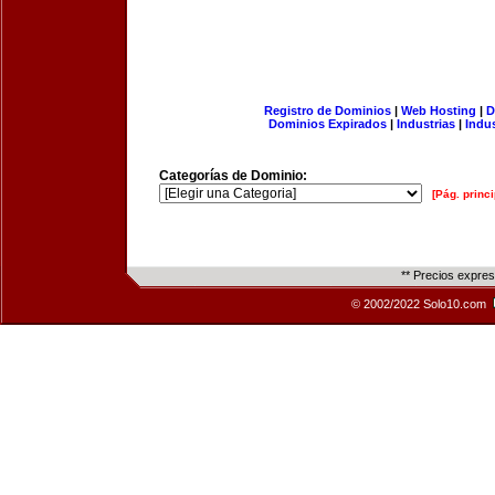
Registro de Dominios
|
Web Hosting
|
D
Dominios Expirados
|
Industrias
|
Indu
Categorías de Dominio:
[Pág. princi
** Precios expre
© 2002/2022 Solo10.com