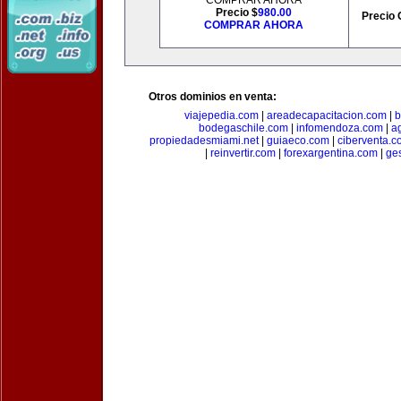
COMPRAR AHORA
Precio $
980.00
Precio 
COMPRAR AHORA
Otros dominios en venta:
viajepedia.com
|
areadecapacitacion.com
|
b
bodegaschile.com
|
infomendoza.com
|
a
propiedadesmiami.net
|
guiaeco.com
|
ciberventa.c
|
reinvertir.com
|
forexargentina.com
|
ge