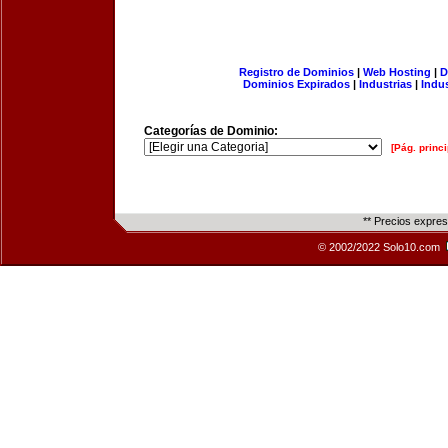
Registro de Dominios
|
Web Hosting
|
D
Dominios Expirados
|
Industrias
|
Indu
Categorías de Dominio:
[Pág. princi
** Precios expre
© 2002/2022 Solo10.com