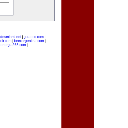
adesmiami.net
|
guiaeco.com
|
rtir.com
|
forexargentina.com
|
|
energia365.com
|