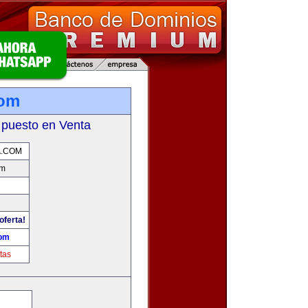
com
 puesto en Venta
A.COM
om
oferta!
com
tas