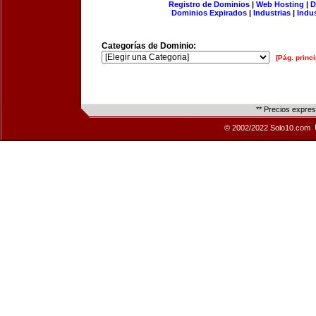
Registro de Dominios
|
Web Hosting
|
D
Dominios Expirados
|
Industrias
|
Indu
Categorías de Dominio:
[Pág. princi
** Precios expre
© 2002/2022 Solo10.com