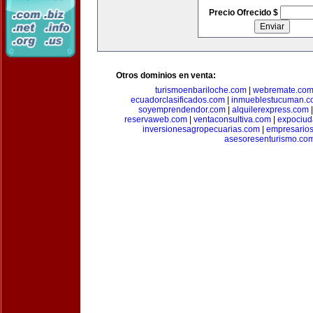
Precio Ofrecido $
Otros dominios en venta:
turismoenbariloche.com
|
webremate.co
ecuadorclasificados.com
|
inmueblestucuman.c
soyemprendendor.com
|
alquilerexpress.com
reservaweb.com
|
ventaconsultiva.com
|
expociud
inversionesagropecuarias.com
|
empresario
asesoresenturismo.co