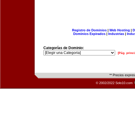
Registro de Dominios
|
Web Hosting
|
D
Dominios Expirados
|
Industrias
|
Indu
Categorías de Dominio:
[Pág. princi
** Precios expre
© 2002/2022 Solo10.com