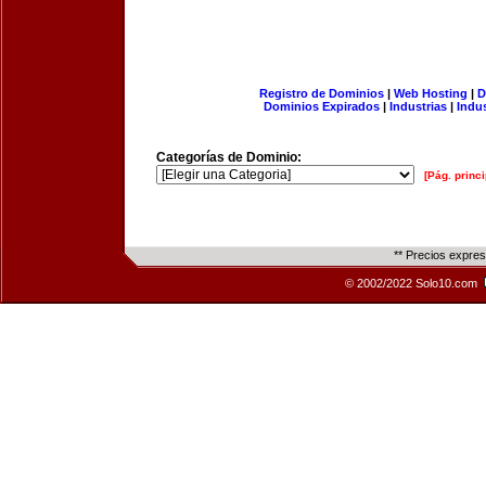
Registro de Dominios
|
Web Hosting
|
D
Dominios Expirados
|
Industrias
|
Indu
Categorías de Dominio:
[Pág. princi
** Precios expre
© 2002/2022 Solo10.com