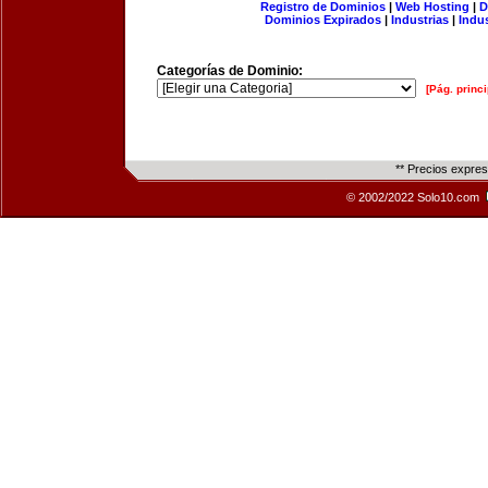
Registro de Dominios
|
Web Hosting
|
D
Dominios Expirados
|
Industrias
|
Indu
Categorías de Dominio:
[Pág. princi
** Precios expre
© 2002/2022 Solo10.com