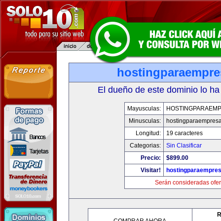
hostingparaempr
El dueño de este dominio lo ha
Mayusculas:
HOSTINGPARAEM
Minusculas:
hostingparaempres
Longitud:
19 caracteres
Categorias:
Sin Clasificar
Precio:
$899.00
Visitar!
hostingparaempre
Serán consideradas ofer
R