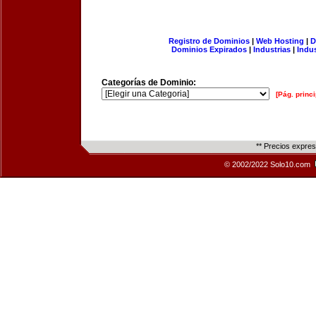
Registro de Dominios
|
Web Hosting
|
D
Dominios Expirados
|
Industrias
|
Indu
Categorías de Dominio:
[Pág. princi
** Precios expre
© 2002/2022 Solo10.com