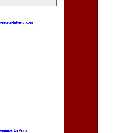
omercioInternet.com
|
ominios En Venta