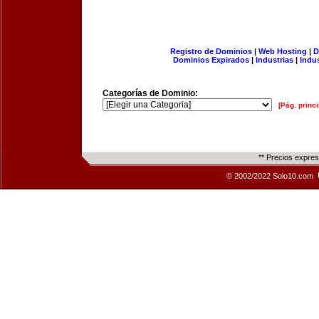
Registro de Dominios
|
Web Hosting
|
D
Dominios Expirados
|
Industrias
|
Indu
Categorías de Dominio:
[Pág. princi
** Precios expre
© 2002/2022 Solo10.com