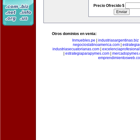
Precio Ofrecido $
Otros dominios en venta:
Inmuebles.pe
|
industriasargentinas.biz
negocioslatinoamerica.com
|
estrategi
industriasecuatorianas.com
|
excelenciaprofesiona
|
estrategiaparapymes.com
|
mercadopymes.
emprendimientosweb.c