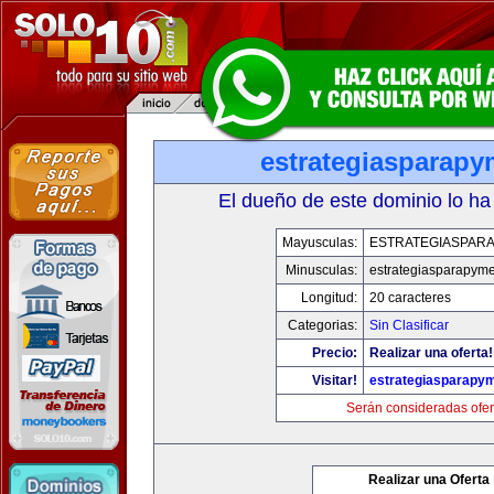
estrategiasparap
El dueño de este dominio lo ha
Mayusculas:
ESTRATEGIASPAR
Minusculas:
estrategiasparapym
Longitud:
20 caracteres
Categorias:
Sin Clasificar
Precio:
Realizar una oferta!
Visitar!
estrategiasparapy
Serán consideradas ofer
Realizar una Oferta