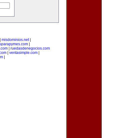
|
misdominios.net
|
asparapymes.com
|
l.com
|
ruedasdenegocios.com
com
|
ventasimple.com
|
om
|