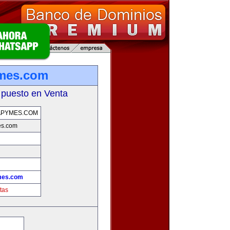
ymes.com
 puesto en Venta
APYMES.COM
es.com
mes.com
tas