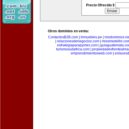
Precio Ofrecido $
Otros dominios en venta:
ContactosB2B.com
|
Inmuebles.pe
|
misdominios.ne
|
relacionesdenegocios.com
|
missmedellin.co
estrategiaparapymes.com
|
guiaguatemala.c
turismosudafrica.com
|
propiedadesfrentealma
emprendimientosweb.com
|
enlaces