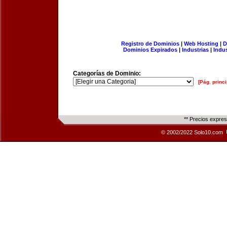
Registro de Dominios
|
Web Hosting
|
D
Dominios Expirados
|
Industrias
|
Indu
Categorías de Dominio:
[Pág. princi
** Precios expre
© 2002/2022 Solo10.com