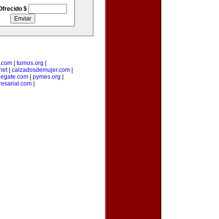
Ofrecido $
a.com
|
turnos.org
|
net
|
calzadosdemujer.com
|
degate.com
|
pymes.org
|
esarial.com
|