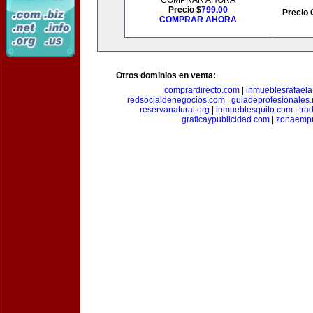
COMPRAR AHORA
Precio $
799.00
Precio 
COMPRAR AHORA
Otros dominios en venta:
comprardirecto.com
|
inmueblesrafael
redsocialdenegocios.com
|
guiadeprofesionales.
reservanatural.org
|
inmueblesquito.com
|
tra
graficaypublicidad.com
|
zonaempr