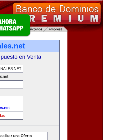
les.net
 puesto en Venta
NALES.NET
s.net
es.net
tas
ealizar una Oferta